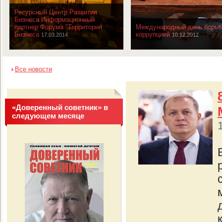
Ресурсный Центр Развития
Бизнеса Информационный
партнер Форума "Территория
Международный день борьб
Бизнеса
коррупцией
17.03.2014
10.12.2012
Все новости
«Доверенный советник» в
следующем месяце