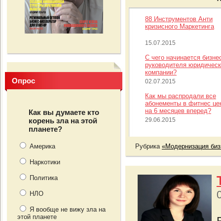
88 Инструментов Анти
кризисного Маркетинга
15.07.2015
С чего начинается бизне
руководителя юридическ
компании?
Опрос
02.07.2015
Как мы распродали все
абонементы в фитнес це
на 6 месяцев вперед?
Как вы думаете кто
корень зла на этой
29.06.2015
планете?
Америка
Рубрика
«Модернизация биз
Наркотики
Политика
НЛО
Я вообще не вижу зла на
этой планете